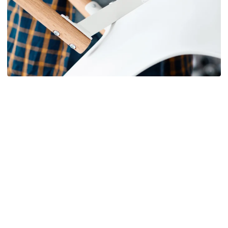
Meist
Janell Disain OÜ on olnud ehitus- ja
viimistlustööde valdkonnas usaldusväärne
nimi juba alates 2009. aastast, ent meie
meeskond on tegutsenud juba alates 1996.
aastast. Selle aja jooksul oleme pühendunud
elamute, korterite, büroode ja kohvikute