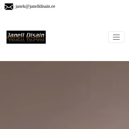
janek@janelldisain.ee