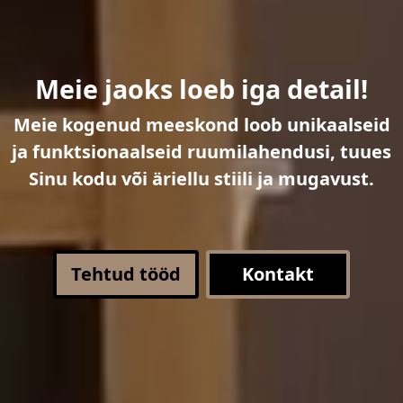
Meie jaoks loeb iga detail!
Meie kogenud meeskond loob unikaalseid
ja funktsionaalseid ruumilahendusi, tuues
Sinu kodu või äriellu stiili ja mugavust.
Tehtud tööd
Kontakt