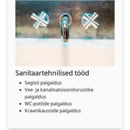
Sanitaartehnilised tööd
Segisti paigaldus
Vee- ja kanalisatsioonitorustike
paigaldus
WC-pottide paigaldus
Kraanikausside paigaldus